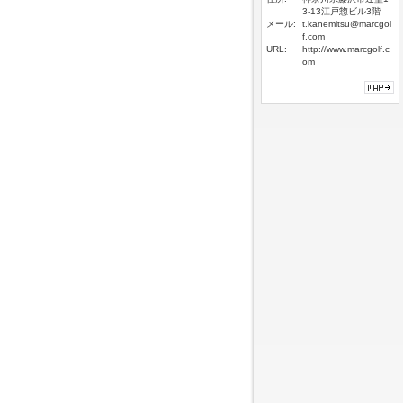
3-13江戸惣ビル3階
メール:
t.kanemitsu@marcgol
f.com
URL:
http://www.marcgolf.c
om