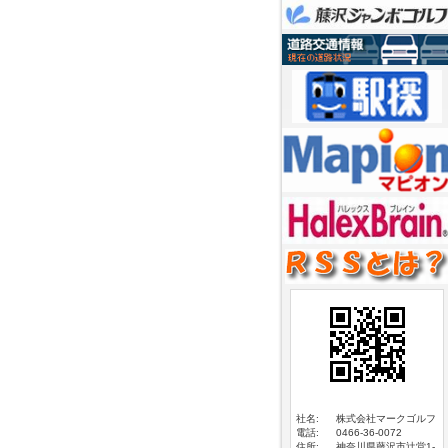
社名:
株式会社マークゴルフ
電話:
0466-36-0072
住所:
神奈川県藤沢市辻堂1-