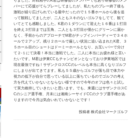
りました。対戦相手のK君は研修会のメンバーでもあり研修会のメン
バーにて応援がてらプレーしてましたが、私たちのプレー終了後も
激戦が繰り広げられている最中だったので１５番ホールから後を追
って観戦してましたが、二人ともスキのないゴルフをしてて、観て
いてとても感動しました。K君の１ダウンにて迎えた１６番は１打目
を終え３打目までは互角、二人とも３打目が僅かにグリーンに届か
なく、手前からのアプローチでM君がチップインバーディーで３４ホ
ールで２アップ。残り２ホールで厳しい状況に追い込まれたK君、３
５ホール目のショートはドーミーホールとなり、お互いパーで分け
て２‐１にて決着！本当に激戦でした。二人に本当にお疲れ様と言い
たいです。M君は伊東CCもチャンピオンとなっており伊東地区では
現在最強ですね！サザンクロスCCのレベルも本当に高くなりゴルフ
にしまりが出てきてます。私も５５歳からゴルフが落ち目で体力や
視力の低下が自分で思っている以上に落ちているのでゴルフの考え
方を代えていかないとならない様ですので今年のオフは色々と試し
て実力維持していきたいと思います。でも、来週にはサザンクロスC
Cのシニア選手権、月末には湘南シーサイドCCのクラブ選手権があ
りますので今月は気合いれていかないとです！
投稿者
株式会社マークゴルフ