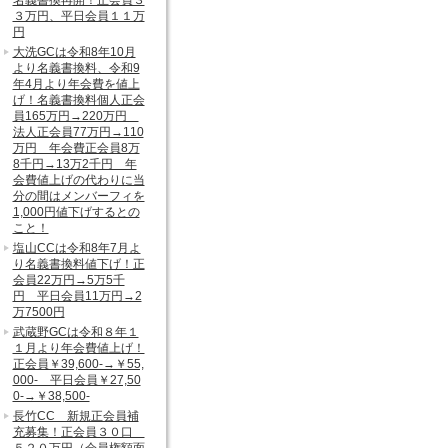
名義書換再開！正会員３
３万円、平日会員１１万
円
大洗GCは令和8年10月
より名義書換料、令和9
年4月より年会費を値上
げ！名義書換料個人正会
員165万円→220万円
法人正会員77万円→110
万円 年会費正会員8万
8千円→13万2千円 年
会費値上げの代わりに当
分の間はメンバーフィを
1,000円値下げするとの
こと！
塩山CCは令和8年7月よ
り名義書換料値下げ！正
会員22万円→5万5千
円 平日会員11万円→2
万7500円
武蔵野GCは令和８年１
１月より年会費値上げ！
正会員￥39,600-→￥55,
000- 平日会員￥27,50
0-→￥38,500-
長竹CC 新規正会員補
充募集！正会員３０口