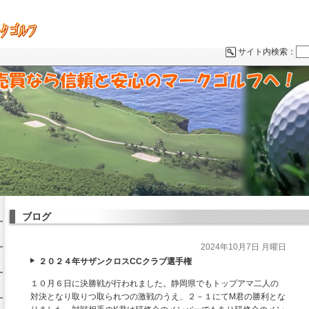
サイト内検索：
ブログ
2024年10月7日 月曜日
ス
２０２４年サザンクロスCCクラブ選手権
１０月６日に決勝戦が行われました。静岡県でもトップアマ二人の
対決となり取りつ取られつの激戦のうえ、２－１にてM君の勝利とな