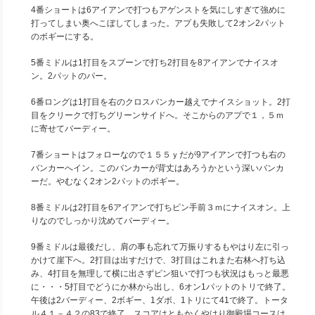
4番ショートは6アイアンで打つもアゲンストを気にしすぎて強めに
打ってしまい奥へこぼしてしまった。アプも失敗して2オン2パット
のボギーにする。
5番ミドルは1打目をスプーンで打ち2打目を8アイアンでナイスオ
ン。2パットのパー。
6番ロングは1打目を右のクロスバンカー越えでナイスショット。2打
目をクリークで打ちグリーンサイドへ。そこからのアプで１，５ｍ
に寄せてバーディー。
7番ショートはフォローなので１５５ｙだが9アイアンで打つも右の
バンカーへイン。このバンカーが背丈はあろうかという深いバンカ
ーだ。やむなく2オン2パットのボギー。
8番ミドルは2打目を6アイアンで打ちピン手前３ｍにナイスオン。上
りなのでしっかり沈めてバーディー。
9番ミドルは最後だし、肩の事も忘れて万振りするもやはり左に引っ
かけて崖下へ。2打目は出すだけで、3打目はこれまた右林へ打ち込
み、4打目を無理して横に出さずピン狙いで打つも状況はもっと最悪
に・・・5打目でどうにか林から出し、6オン1パットのトリで終了。
午後は2バーディー、2ボギー、1ダボ、1トリにて41で終了。トータ
ル４１－４２の83で終了。スコアはともかくやはり御殿場コースは