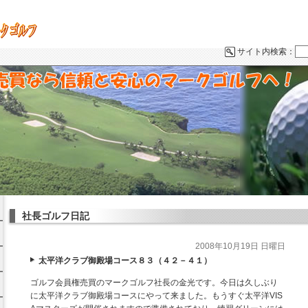
サイト内検索：
社長ゴルフ日記
2008年10月19日 日曜日
ス
太平洋クラブ御殿場コース８３（４２－４１）
ゴルフ会員権売買のマークゴルフ社長の金光です。今日は久しぶり
に太平洋クラブ御殿場コースにやって来ました。もうすぐ太平洋VIS