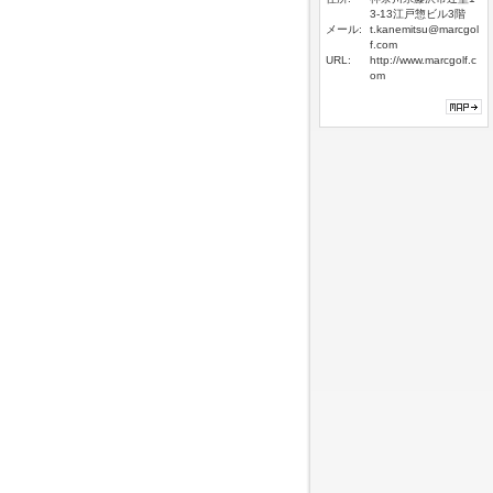
3-13江戸惣ビル3階
メール:
t.kanemitsu@marcgol
f.com
URL:
http://www.marcgolf.c
om