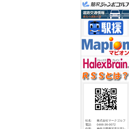
社名:
株式会社マークゴルフ
電話:
0466-36-0072
住所:
神奈川県藤沢市辻堂1-