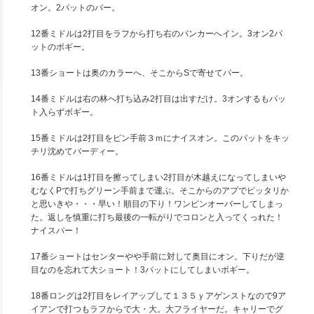
オン。2パットのパー。
12番ミドルは2打目をラフから打ち右のバンカーへイン。3オン2パ
ットのボギー。
13番ショートは奥のカラーへ、そこからSで寄せてパー。
14番ミドルは右の林へ打ち込み2打目は出すだけ。3オンするもパッ
ト入らずボギー。
15番ミドルは2打目をピン手前３ｍにナイスオン。このパットをキッ
チリ沈めてバーディー。
16番ミドルは1打目を擦ってしまい2打目が木越えになってしまいや
むなくPで打ちグリーン手前まで運ぶ。そこからのアプでピッタリか
と思いきや・・・早い！順目の下り！ワンピンオーバーしてしまっ
た。返しを慎重に打ち最後の一転がりでコロンと入ってくっれた！
ナイスパー！
17番ショートはセンターやや手前に対して奥目にオン。下りだが逆
目なのを忘れて大ショート！3パットにしてしまいボギー。
18番ロングは2打目をレイアップして１３５ｙアゲンストなので9ア
イアンで打つもラフからで大・大。大フライヤーだ。キャリーでグ