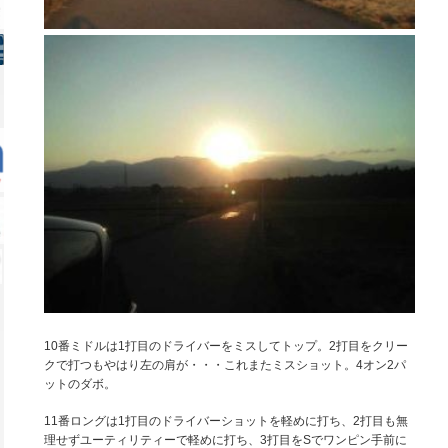
10番ミドルは1打目のドライバーをミスしてトップ。2打目をクリー
クで打つもやはり左の肩が・・・これまたミスショット。4オン2パ
ットのダボ。
11番ロングは1打目のドライバーショットを軽めに打ち、2打目も無
理せずユーティリティーで軽めに打ち、3打目をSでワンピン手前に