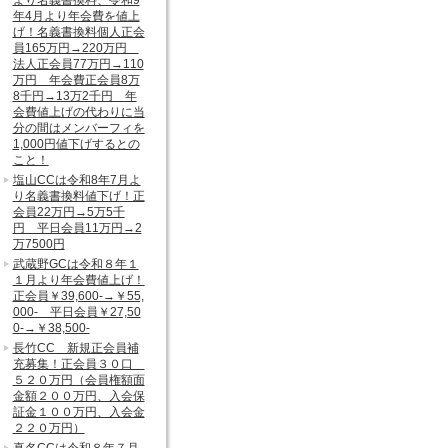
より名義書換料、令和9
年4月より年会費を値上
げ！名義書換料個人正会
員165万円→220万円
法人正会員77万円→110
万円 年会費正会員8万
8千円→13万2千円 年
会費値上げの代わりに当
分の間はメンバーフィを
1,000円値下げするとの
こと！
塩山CCは令和8年7月よ
り名義書換料値下げ！正
会員22万円→5万5千
円 平日会員11万円→2
万7500円
武蔵野GCは令和８年１
１月より年会費値上げ！
正会員￥39,600-→￥55,
000- 平日会員￥27,50
0-→￥38,500-
長竹CC 新規正会員補
充募集！正会員３０口
５２０万円（会員権額面
金額２００万円、入会保
証金１００万円、入会金
２２０万円）