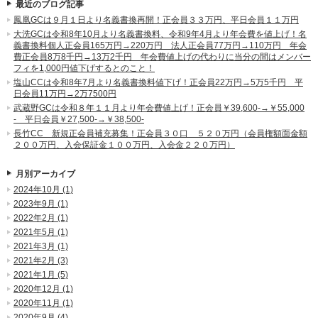
最近のブログ記事
鳳凰GCは９月１日より名義書換再開！正会員３３万円、平日会員１１万円
大洗GCは令和8年10月より名義書換料、令和9年4月より年会費を値上げ！名
義書換料個人正会員165万円→220万円 法人正会員77万円→110万円 年会
費正会員8万8千円→13万2千円 年会費値上げの代わりに当分の間はメンバー
フィを1,000円値下げするとのこと！
塩山CCは令和8年7月より名義書換料値下げ！正会員22万円→5万5千円 平
日会員11万円→2万7500円
武蔵野GCは令和８年１１月より年会費値上げ！正会員￥39,600-→￥55,000
- 平日会員￥27,500-→￥38,500-
長竹CC 新規正会員補充募集！正会員３０口 ５２０万円（会員権額面金額
２００万円、入会保証金１００万円、入会金２２０万円）
月別アーカイブ
2024年10月 (1)
2023年9月 (1)
2022年2月 (1)
2021年5月 (1)
2021年3月 (1)
2021年2月 (3)
2021年1月 (5)
2020年12月 (1)
2020年11月 (1)
2020年9月 (4)