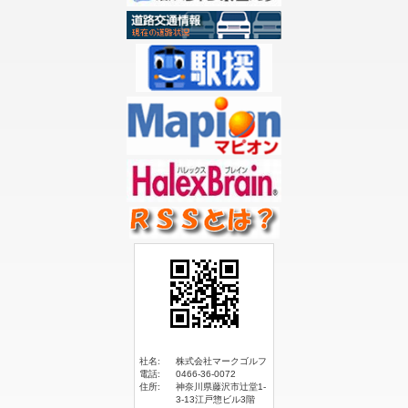
社名:
株式会社マークゴルフ
電話:
0466-36-0072
住所:
神奈川県藤沢市辻堂1-
3-13江戸惣ビル3階