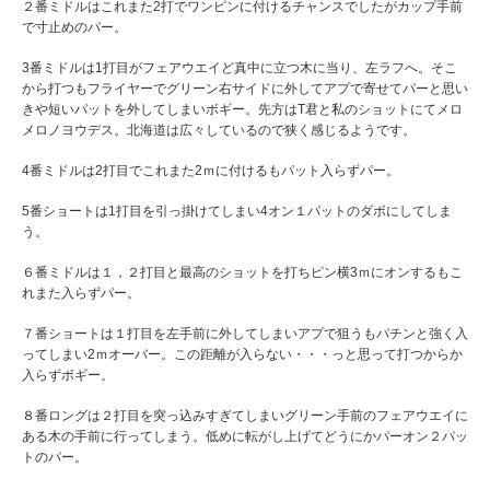
２番ミドルはこれまた2打でワンピンに付けるチャンスでしたがカップ手前
で寸止めのパー。
3番ミドルは1打目がフェアウエイど真中に立つ木に当り、左ラフへ。そこ
から打つもフライヤーでグリーン右サイドに外してアプで寄せてパーと思い
きや短いパットを外してしまいボギー。先方はT君と私のショットにてメロ
メロノヨウデス。北海道は広々しているので狭く感じるようです。
4番ミドルは2打目でこれまた2ｍに付けるもパット入らずパー。
5番ショートは1打目を引っ掛けてしまい4オン１パットのダボにしてしま
う。
６番ミドルは１，２打目と最高のショットを打ちピン横3ｍにオンするもこ
れまた入らずパー。
７番ショートは１打目を左手前に外してしまいアプで狙うもパチンと強く入
ってしまい2ｍオーバー。この距離が入らない・・・っと思って打つからか
入らずボギー。
８番ロングは２打目を突っ込みすぎてしまいグリーン手前のフェアウエイに
ある木の手前に行ってしまう。低めに転がし上げてどうにかパーオン２パッ
トのパー。