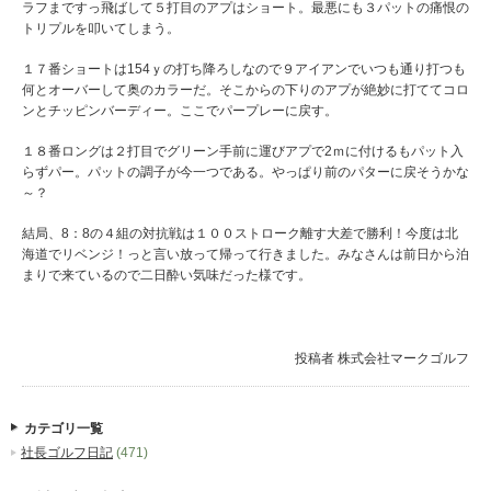
ラフまですっ飛ばして５打目のアプはショート。最悪にも３パットの痛恨の
トリプルを叩いてしまう。
１７番ショートは154ｙの打ち降ろしなので９アイアンでいつも通り打つも
何とオーバーして奥のカラーだ。そこからの下りのアプが絶妙に打ててコロ
ンとチッピンバーディー。ここでパープレーに戻す。
１８番ロングは２打目でグリーン手前に運びアプで2ｍに付けるもパット入
らずパー。パットの調子が今一つである。やっぱり前のパターに戻そうかな
～？
結局、8：8の４組の対抗戦は１００ストローク離す大差で勝利！今度は北
海道でリベンジ！っと言い放って帰って行きました。みなさんは前日から泊
まりで来ているので二日酔い気味だった様です。
投稿者
株式会社マークゴルフ
カテゴリ一覧
社長ゴルフ日記
(471)