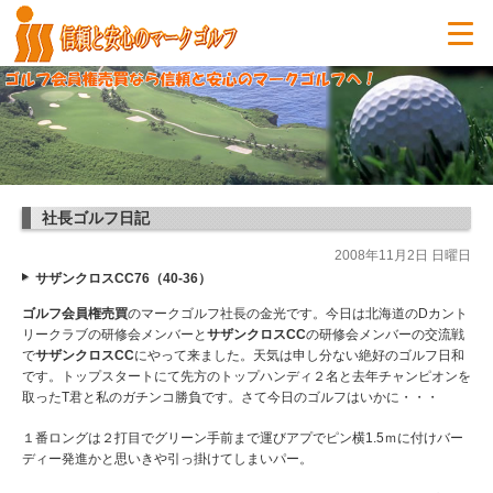
社長ゴルフ日記
2008年11月2日 日曜日
サザンクロスCC76（40-36）
ゴルフ会員権売買
のマークゴルフ社長の金光です。今日は北海道のDカント
リークラブの研修会メンバーと
サ
ザンクロスCC
の研修会メンバーの交流戦
で
サザンクロスCC
にやって来ました。天気は申し分ない絶好のゴルフ日和
です。トップスタートにて先方のトップハンディ２名と去年チャンピオンを
取ったT君と私のガチンコ勝負です。さて今日のゴルフはいかに・・・
１番ロングは２打目でグリーン手前まで運びアプでピン横1.5ｍに付けバー
ディー発進かと思いきや引っ掛けてしまいパー。