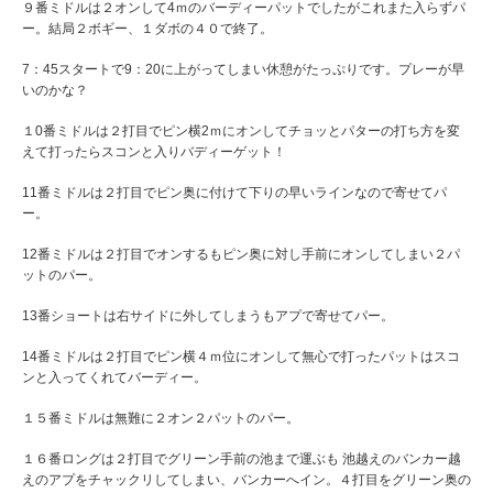
９番ミドルは２オンして4ｍのバーディーパットでしたがこれまた入らずパ
ー。結局２ボギー、１ダボの４０で終了。
7：45スタートで9：20に上がってしまい休憩がたっぷりです。プレーが早
いのかな？
１0番ミドルは２打目でピン横2ｍにオンしてチョッとパターの打ち方を変
えて打ったらスコンと入りバディーゲット！
11番ミドルは２打目でピン奥に付けて下りの早いラインなので寄せてパ
ー。
12番ミドルは２打目でオンするもピン奥に対し手前にオンしてしまい２パ
ットのパー。
13番ショートは右サイドに外してしまうもアプで寄せてパー。
14番ミドルは２打目でピン横４ｍ位にオンして無心で打ったパットはスコ
ンと入ってくれてバーディー。
１５番ミドルは無難に２オン２パットのパー。
１６番ロングは２打目でグリーン手前の池まで運ぶも 池越えのバンカー越
えのアプをチャックリしてしまい、バンカーへイン。４打目をグリーン奥の