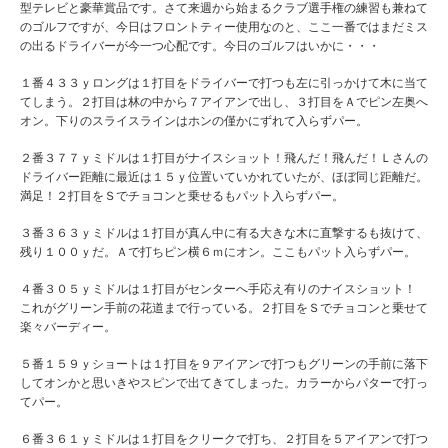
型テレビと豪華賞品です。さて来週から始まるクラブ選手権の練習も兼ねて
のゴルフですが、今日はフロントティー使用なのと、ここ一番ではまだミス
の出るドライバーが今一つ心配です。今日のゴルフはいかに・・・
１番４３３ｙロングは１打目をドライバーで打つも左に引っかけて木に当て
てしまう。２打目は林の中から７アイアンで出し、３打目をＡでピン左奥へ
オン。下りのスライスラインはホンの僅かにずれて入らずパー。
２番３７７ｙミドルは１打目がナイスショット！飛んだ！飛んだ！Ｌさんの
ドライバー距離に最近は１５ｙ位置いていかれていたが、ほぼ同じ距離だ。
満足！２打目をＳでチョコンと乗せるもパット入らずパー。
３番３６３ｙミドルは１打目が真ん中に有る大きな木に直撃するも抜けて、
残り１００ｙだ。Ａで打ちピン横６ｍにオン。ここもパット入らずパー。
４番３０５ｙミドルは１打目がセンターへ手応え有りのナイスショット！
これがグリーン手前の花道まで行っている。２打目をＳでチョコンと乗せて
楽々バーディー。
５番１５９ｙショートは１打目を９アイアンで打つもグリーンの手前に落下
してオンかと思いきやスピンで出てきてしまった。カラーからパターで打っ
てパー。
６番３６１ｙミドルは１打目をクリークで打ち、２打目を５アイアンで打つ