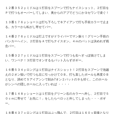
１２番３５２ｙミドルは１打目をスプーンで打ちナイスショット。２打目を
Ｐで打つもオーバーしてしまい、奥からのアプでどうにかヨセワンで凌ぐ！
１３番１７６ｙショートは打ち下ろしで８アイアンで打ち手前カラーで止ま
る。カラーから転がし寄せてパー。
１４番２７６ｙミドルは打上ですがドライバーでマン振り！グリーン手前の
バンカーへイン。２打目をＡで打ちナイスオン。４ｍのパットは決めれず残
念パー。
１５番３２７ｙミドルは１打目をスプーンで打つも右へすっぽ抜けてしま
い、ワンペナ！３打目でオンするもパット入らずボギー。
１６番５３４ｙロングは１打目はナイスショット！２打目をスプーンで池越
えの２オン狙いで打つも左に引っかけてＯＢ。打ち直したボールも再度ＯＢ
となり、諦めて５アイアンンで刻み7オン２パットの９も叩く。このホール
がシンペの隠しホールに入っていれば ・・・・
１７番１４８ｙショートは１打目をグリーン右のカラーへ外し、２打目で５
０ｃｍに寄せて「お先に！」をしたらペロッと外してしまった・・・ボギ
ー。
１８番４３７ｙロングは１打目はぶっ飛んで、２打目は１６０ｙ前後となり