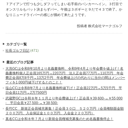
７アイアンで打つも少しダフってしまい右手前のバンカーへイン。３打目で
オンスリルもパット決まらずパー。午後は３ボギーと９だで４３で終了。か
なりニュードライバーの感じが掴めて来たようです。
投稿者
株式会社マークゴルフ
カテゴリ一覧
社長ゴルフ日記
(471)
最近のブログ記事
大洗GCは令和8年10月より名義書換料、令和9年4月より年会費を値上げ！名
義書換料個人正会員165万円→220万円 法人正会員77万円→110万円 年会
費正会員8万8千円→13万2千円 年会費値上げの代わりに当分の間はメンバー
フィを1,000円値下げするとのこと！
塩山CCは令和8年7月より名義書換料値下げ！正会員22万円→5万5千円 平
日会員11万円→2万7500円
武蔵野GCは令和８年１１月より年会費値上げ！正会員￥39,600-→￥55,000
- 平日会員￥27,500-→￥38,500-
長竹CC 新規正会員補充募集！正会員３０口 ５２０万円（会員権額面金額
２００万円、入会保証金１００万円、入会金２２０万円）
真名CCは令和８年７月より新規会員権補充募集のため名義書換停止！