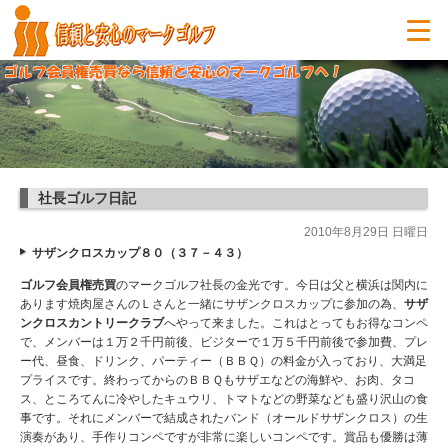
社長ゴルフ日記
2010年8月29日 日曜日
サザンクロスカップ８０（３７－４３）
ゴルフ会員権売買
のマークゴルフ社長の金光です。今日は父と横浜は関内に
あります焼肉屋さんのＬさんと一緒にサザンクロスカップに参加の為、
サザ
ンクロスカントリークラブ
へやって来ました。これはとってもお得なコンペ
で、メンバーは１万２千円前後、ビジターで１万５千円前後で参加費、プレ
ー代、昼食、ドリンク、パーティー（ＢＢＱ）の料金が入っており、大満足
プライスです。終わってからのＢＢＱもサザエなどの海鮮や、お肉、タコ
ス、ところてんに冷やしたキュウリ、トマトなどの野菜なども盛り沢山の食
事です。それにメンバーで結成されたバンド（オールドサザンクロス）の生
演奏があり、手作りコンペですが非常に楽しいコンペです。賞品も優勝は薄