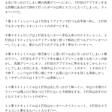
も左に引っかけてしまい隣の高麗グリーンにオン。３打目のアプでオンする
も距離だあるので諦めて打ったボールは何とスコンと入ってしまった。ラッ
キーパーだ。
７番１５７ｙショートは１打目を７アイアンで打つも右手前へ外し、２打目
でもオンせずに３オン１パットのボギーとする。
８番４９３ｙロングは１打目をセンターへ手応え有りのナイスショット。２
打目は１９０ｙとなり４アイアンを短く持って軽めに打つもグリーンオーバ
ーしてしまった。奥からの下りのアプを上手く寄せてバーディー。
９番３９２ｙミドルは一発万振り！と思い打つも左に引っかけてしまい１番
のラフへ。２打目を８アイアンで木を越えてグリーンを狙うも右へスッポ抜
かし、高麗グリーンにオン。３打目のアプで３ｍに寄せるもそこから３パッ
トしてしまいダボにする。午前中は２バーディー、１ボギー、１ダボの３７
で終了。シンペなので良い感じです！お昼にはパスタを頂くも美味しかっ
た！サザンクロスはイタリアンは美味しい！
１０番３２１ｙミドルは１打目は左に引っかけて林へイン。やはり今度のド
ライバーは飛ぶけど気をつけて打たないと大怪我をする。２打目は出すだけ
となり３オン２パットのボギー。
１１番３０８ｙミドルは１打目はセンターへナイスショット。２打目をＳで
チョコンと乗せるもパット入らずパー。