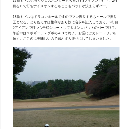
17番ミドルも狭くクロスバンカーもあるので3アイアンで打ち、2打
目をＰで打ちナイスオンするもここもパットが決まらずパー。
18番ミドルはドラコンホールですのでマン振りするもヒールで擦り
玉となる。とりあえずは権利があり旗に名前を記入しておく。2打目
9アイアンで打つも全然ショートして３オン１パットのパーで終了。
午前中は１ボギー、２ダボの４０で終了。お昼にはカレードリアを
頂く。ここのは美味しいので思わず大盛りにしてしまいました。