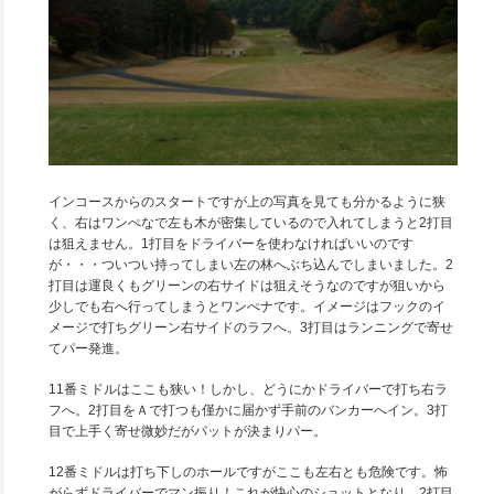
インコースからのスタートですが上の写真を見ても分かるように狭
く、右はワンぺなで左も木が密集しているので入れてしまうと2打目
は狙えません。1打目をドライバーを使わなければいいのです
が・・・ついつい持ってしまい左の林へぶち込んでしまいました。2
打目は運良くもグリーンの右サイドは狙えそうなのですが狙いから
少しでも右へ行ってしまうとワンぺナです。イメージはフックのイ
メージで打ちグリーン右サイドのラフへ。3打目はランニングで寄せ
てパー発進。
11番ミドルはここも狭い！しかし、どうにかドライバーで打ち右ラ
フへ。2打目をＡで打つも僅かに届かず手前のバンカーへイン。3打
目で上手く寄せ微妙だがパットが決まりパー。
12番ミドルは打ち下しのホールですがここも左右とも危険です。怖
がらずドライバーでマン振り！これが快心のショットとなり、2打目