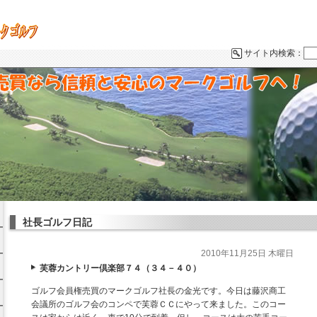
サイト内検索：
社長ゴルフ日記
2010年11月25日 木曜日
ス
芙蓉カントリー倶楽部７４（３４－４０）
ゴルフ会員権売買のマークゴルフ社長の金光です。今日は藤沢商工
会議所のゴルフ会のコンペで芙蓉ＣＣにやって来ました。このコー