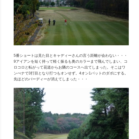
5番ショートは見た目とキャディーさんの言う距離が会わない・・・
9アイアンを短く持って軽く振るも奥のカラーまで飛んでしまい、コ
ロコロと転がって花道からお隣のコースへ出てしまった。そこはワ
ンぺナで3打目となり打つもオンせず。4オン1パットのダボにする。
先ほどのバーディーが消えてしまった・・・