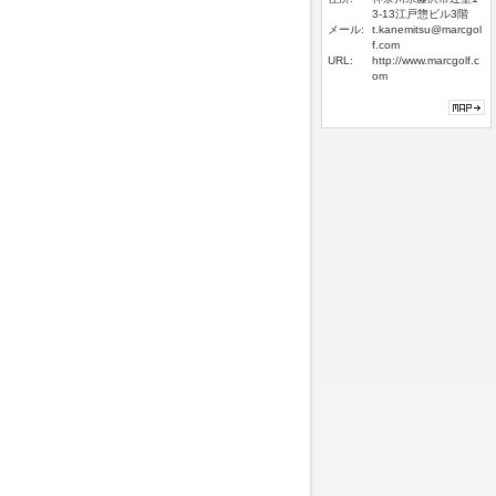
3-13江戸惣ビル3階
メール:
t.kanemitsu@marcgol
f.com
URL:
http://www.marcgolf.c
om