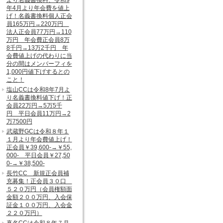
より名義書換料、令和9
年4月より年会費を値上
げ！名義書換料個人正会
員165万円→220万円
法人正会員77万円→110
万円 年会費正会員8万
8千円→13万2千円 年
会費値上げの代わりに当
分の間はメンバーフィを
1,000円値下げするとの
こと！
塩山CCは令和8年7月よ
り名義書換料値下げ！正
会員22万円→5万5千
円 平日会員11万円→2
万7500円
武蔵野GCは令和８年１
１月より年会費値上げ！
正会員￥39,600-→￥55,
000- 平日会員￥27,50
0-→￥38,500-
長竹CC 新規正会員補
充募集！正会員３０口
５２０万円（会員権額面
金額２００万円、入会保
証金１００万円、入会金
２２０万円）