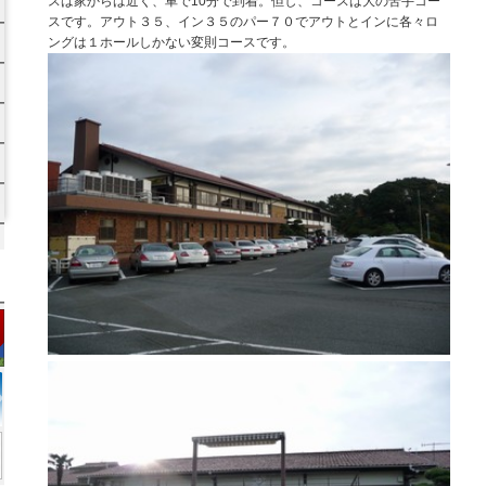
スは家からは近く、車で10分で到着。但し、コースは大の苦手コー
スです。アウト３５、イン３５のパー７０でアウトとインに各々ロ
ングは１ホールしかない変則コースです。