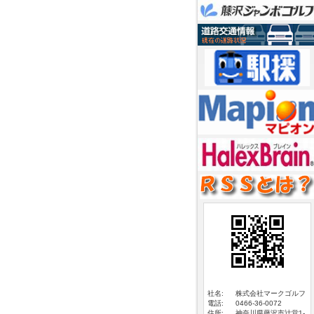
社名:
株式会社マークゴルフ
電話:
0466-36-0072
住所:
神奈川県藤沢市辻堂1-