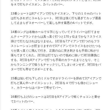
をＡで打ちナイスオン。2パットのパー。
13番ショートは8アイアンで打ちナイスオン。下りの１０ｍのパット
は打ちきれずに３ｍもショート。3打目は強く打ち過ぎてカップ通過
して止まらず３オーバーして返しも外す最悪の4パットでダボ。
14番ロングは名物ホールでＳ字になっていてドライバーは打てませ
んティーグランドからは真っ直ぐ打つと170ｙ位までかな？スライス
掛けて打たなければなりません。1打目を7アイアンで打つのもフラ
ストレーションが貯まりますので3アイアンでスライスをかけたつも
りが真っ直ぐに飛んで行き、正面の山に突き刺さるも手前に転がり
落ちてきてくれた。2打目は打てないので低めに抜いて3打目勝負に
する。3打目を8アイアンで打つも手前のカラー止まりとなり、そこ
からランニングで狙うもチャックリしてしまいオンせず。5打目をパ
ターで打ち寄せてボギーとする。
15番は短い打ち下しのミドルですがドライバーを辞めて3アイアンで
打ちど真ん中へナイスショット。2打目をＡで打つも僅かにショー
ト。カラーからはパターで寄せてパー。
16番打ち上げのショートは1打目を9アイアンで軽くチョコンと乗せ
て2パットのパー。