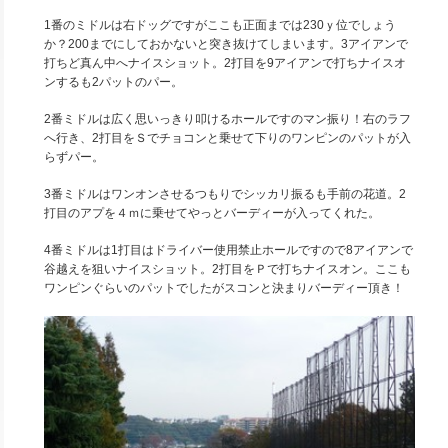
1番のミドルは右ドッグですがここも正面までは230ｙ位でしょう
か？200までにしておかないと突き抜けてしまいます。3アイアンで
打ちど真ん中へナイスショット。2打目を9アイアンで打ちナイスオ
ンするも2パットのパー。
2番ミドルは広く思いっきり叩けるホールですのマン振り！右のラフ
へ行き、2打目をＳでチョコンと乗せて下りのワンピンのパットが入
らずパー。
3番ミドルはワンオンさせるつもりでシッカリ振るも手前の花道。2
打目のアプを４ｍに乗せてやっとバーディーが入ってくれた。
4番ミドルは1打目はドライバー使用禁止ホールですので8アイアンで
谷越えを狙いナイスショット。2打目をＰで打ちナイスオン。ここも
ワンピンぐらいのパットでしたがスコンと決まりバーディー頂き！