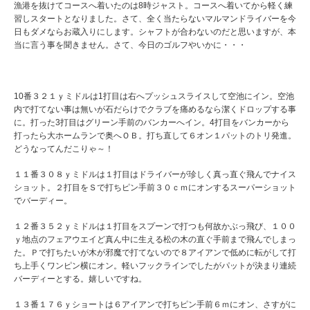
漁港を抜けてコースへ着いたのは8時ジャスト。コースへ着いてから軽く練
習しスタートとなりました。さて、全く当たらないマルマンドライバーを今
日もダメならお蔵入りにします。シャフトが合わないのだと思いますが、本
当に言う事を聞きません。さて、今日のゴルフやいかに・・・
10番３２１ｙミドルは1打目は右へプッシュスライスして空池にイン。空池
内で打てない事は無いが石だらけでクラブを痛めるなら潔くドロップする事
に。打った3打目はグリーン手前のバンカーへイン。4打目をバンカーから
打ったら大ホームランで奥へＯＢ。打ち直して６オン１パットのトリ発進。
どうなってんだこりゃ～！
１１番３０８ｙミドルは１打目はドライバーが珍しく真っ直ぐ飛んでナイス
ショット。２打目をＳで打ちピン手前３０ｃｍにオンするスーパーショット
でバーディー。
１２番３５２ｙミドルは１打目をスプーンで打つも何故かぶっ飛び、１００
ｙ地点のフェアウエイど真ん中に生える松の木の直ぐ手前まで飛んでしまっ
た。Ｐで打ちたいが木が邪魔で打てないので８アイアンで低めに転がして打
ち上手くワンピン横にオン。軽いフックラインでしたがパットが決まり連続
バーディーとする。嬉しいですね。
１３番１７６ｙショートは６アイアンで打ちピン手前６ｍにオン、さすがに