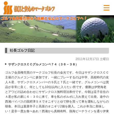
社長ゴルフ日記
2011年12月17日 土曜日
サザンクロスＣＣグルメコンペ７４（３６－３８）
ゴルフ会員権売買のマークゴルフ社長の金光です。今日はサザンクロスＣＣ
主催のグルメコンペに参加です。一緒にプレーするのは中学、高校時代の友
人Ａ君、サザンクロスメンバーのＳ氏とＴ氏と一緒です。グルメコンペは賞
品が非常に良く、何としても10位以内に入りたい所です。優勝は伊勢海老
とアワビの詰め合わせにサザンクロス無料宿泊券付です。今朝は逗子在住の
Ａ君が私の家に６：３０に来て、車を私のボルボに入れ替えて出発。途中の
西湘バイパスの国府津ＳＡでオニギリとゆで卵を買って車を運転しながらの
朝食。本日は葉唐辛子と高菜のオニギリ2個を購入。これが本当に美味し
い！是非一度お食べあれ！西湘から真鶴有料、熱海ビーチラインを通り伊東