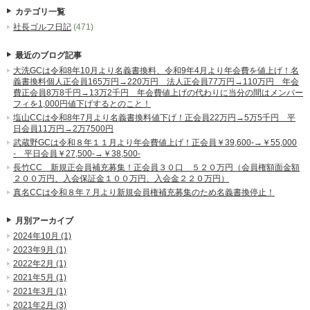
カテゴリ一覧
社長ゴルフ日記
(471)
最近のブログ記事
大洗GCは令和8年10月より名義書換料、令和9年4月より年会費を値上げ！名
義書換料個人正会員165万円→220万円 法人正会員77万円→110万円 年会
費正会員8万8千円→13万2千円 年会費値上げの代わりに当分の間はメンバー
フィを1,000円値下げするとのこと！
塩山CCは令和8年7月より名義書換料値下げ！正会員22万円→5万5千円 平
日会員11万円→2万7500円
武蔵野GCは令和８年１１月より年会費値上げ！正会員￥39,600-→￥55,000
- 平日会員￥27,500-→￥38,500-
長竹CC 新規正会員補充募集！正会員３０口 ５２０万円（会員権額面金額
２００万円、入会保証金１００万円、入会金２２０万円）
真名CCは令和８年７月より新規会員権補充募集のため名義書換停止！
月別アーカイブ
2024年10月 (1)
2023年9月 (1)
2022年2月 (1)
2021年5月 (1)
2021年3月 (1)
2021年2月 (3)