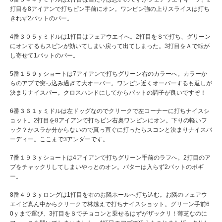
打目を8アイアンで打ちピン手前にオン。ワンピン強の上りスライスは打ち
きれず2パットのパー。
4番３０５ｙミドルは1打目はフェアウエイへ。2打目をＳで打ち、グリーン
にオンするもスピンが効いてしまい戻って出てしまった。3打目をＡで転が
し寄せて1パットのパー。
5番１５９ｙショートは7アイアンで打ちグリーン右のカラーへ。カラーか
らのアプで突っ込み過ぎて大オーバー。ワンピン近くオーバーするも返しが
決まりナイスパー。クロスハンドにしてからパットの調子が良いですぞ！
6番３６１ｙミドルは左ドッグなのでクリークで左コーナーに打ちナイスシ
ョット。2打目を8アイアンで打ちピン右奥ワンピンにオン。下りの軽いフ
ック？かスラか分からないので真っ直ぐに打ったらスコンと決まりナイスバ
ーディー。ここまで3アンダーです。
7番１９３ｙショートは4アイアンで打ちグリーン手前のラフへ。2打目のア
プをチャックリしてしまいやっとのオン。パターは入らず2パットのボギ
ー。
8番４９３ｙロングは1打目を右のお隣ホールへ打ち込む。お隣のフェアウ
エイど真ん中からクリークで林越えで打ちナイスショット。グリーン手前6
0ｙまで運び、3打目をＳでチョコンと乗せるはずがザックリ！薄芝なのに