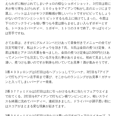
えられずに軸がぶれてしまいチョロの様なショボイショット。３打目は前に
木が有り球を上げられず、１００ｙを９アイアンで転がし左のエッジにまで
運ぶ。パットは上りがキツク距離感が難しいパットですがビビッてもしょう
がないのでカツンとシッカリ ピットするも右上に抜けてしまった。今度は
下りのフックラインを狙い撃つも今度は膨らませしまい入らずボギーとす
る。トータル２バーディー、１ボギー、１トリの３８で終了。やっぱりイン
は苦手ですね。
さてお昼は、さすがにグルメコンペだけあって昼食付きでメニューの全てが
注文可能です。私はタンシチュウを頂きＴ氏、Ｓ氏は金目の煮つけ定食、Ａ
君は海老とアナゴの天重を食べました。金目の煮つけ定食は2,000円だけあ
ってメンバーでも注文している方を見た事がありません。初めて見ましたが
凄い。煮つけも凄いのですが刺身も付いていてお見事！酒が進みそうです。
1番４３３ｙロングは1打目は右へプッシュしてワンぺナ。3打目を7アイア
ンで打ちグリーン左手前まで運び、そこからのランニングがお見事！ガチャ
ンと入ってしまいバーディー発進。
2番３７７ｙミドルは1打目は左に引っかけるも木に当たりフェアウエイま
で出てくる。2打目を8アイアンで打ちピン横ワンピンにオン。軽いスライ
スを綺麗に沈めてバーディー。連続頂きました。ドライバーが調子悪い割に
はスコアがまとまる変な現象が起きてます。
3番３４４ｙミドルは1打目は当たりは悪いのですがフェアウエイキープ。2