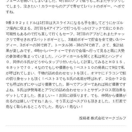
フェースを開いてしまいました。4打目のアプで狙うもこれまたザックリし
てしまう。泣きたい！カラーからのアプで寄せて1パットのボギー。ヘボで
すね。
9番３９２ｙミドルは1打目は大スライスになるも手を放してどうにかゴル
フ場内に収まる。2打目を4アイアンで打つも引っかけフックで左にＯＢの
可能性もあるので打ち直して行くもセーフ。3打目のアプがこれまたチャッ
クリで寄せきれず2パットボギーとし、3連続ボギーで貯金を全て使い3バー
ディー、3ボギーの36で終了。トータル36－38の74で終了。さて、集計結
果が楽しみです。4時からパーティーですので会場へ行って見ると既に大勢
の参加者が集まっていました。ハンディホールを聞くと私は何とハンディ
０、同伴のＳ氏がどうやらタップリ付いたらしく計算してみるとＨＤ１５，
６ネットで７０，４なのでもしや優勝かも！ベスト１０の発表にて9位で私
が呼ばれてしまい、干物の詰め合わせセットを頂く。オマケにドラコンで鮭
の切り身セットも頂く！ベスト３でもＳ氏の名前が呼ばれず、２位か？２位
でも呼ばれずにやっぱり優勝でした。新ぺでアンダーであれば殆ど優勝です
よね。Ｓ氏は伊勢海老とアワビの詰め合わせセットとサザンクロス宿泊券を
ゲットしてました。羨ましい～！次回に頑張ります。でも、仲間から優勝が
出るのは嬉しいですね！あっ、そう言えばべスグロも頂きました。１打差で
危なく取られるところでした。危ない！危ない！
投稿者
株式会社マークゴルフ