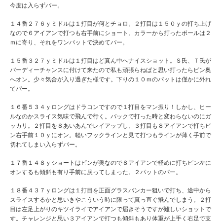
今度は入らずパー。
１４番２７６ｙミドルは１打目が何とチョロ。２打目は１５０ｙの打ち上げ
なので６アイアンで打つも右手前にショート。カラーから打ったボールは２
ｍに寄り、それをワンパットで決めてパー。
１５番３２７ｙミドルは１打目はど真ん中へナイスショット。Ｓ氏、Ｔ氏が
バーディーチャンスに付けて来たので私も頑張らねばと思い打ったらピン奥
へオン。少々気合が入り過ぎた様です。下りの１０ｍのパットは僅かに外れ
てパー。
１６番５３４ｙロングはドラコンですので１打目をマン振り！しかし、ヒー
ルなのかスライス気味で飛んで行く。バックで打った時と変わらないのにガ
ッカリ。２打目を８あいあんでレイアップし、３打目も８アイアンで打ちピ
ン右手前１０ｙにオン。軽いフックラインと見て打つもラインが薄く手前で
切れてしまい入らずパー。
１７番１４８ｙショートはピンが奥なので８アイアンで軽めに打ちピン左に
オンするも傾斜も有り手前に戻ってしまった。２パットのパー。
１８番４３７ｙロングは１打目を正面グラスバンカー狙いで打ち、途中から
スライスするかと思いきやこういう時に限って真っ直ぐ飛んでしまう。２打
目は左足上がりのキツイライでアイアンで届きそうですが難しいショットで
す。チャレンジと思い３アイアンで打つも傾斜もあり体重が上手く右足で支