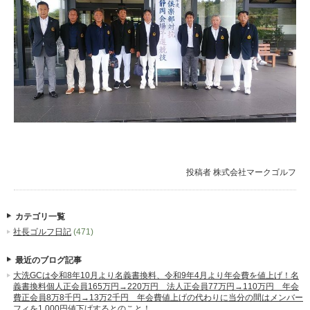
投稿者
株式会社マークゴルフ
カテゴリ一覧
社長ゴルフ日記
(471)
最近のブログ記事
大洗GCは令和8年10月より名義書換料、令和9年4月より年会費を値上げ！名
義書換料個人正会員165万円→220万円 法人正会員77万円→110万円 年会
費正会員8万8千円→13万2千円 年会費値上げの代わりに当分の間はメンバー
フィを1,000円値下げするとのこと！