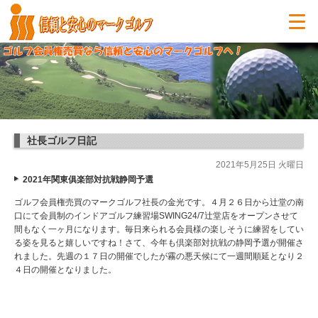
社長ゴルフ日記
2021年5月25日 火曜日
2021年関東俱楽部対抗戦静岡予選
ゴルフ会員権売買のマークゴルフ社長の金光です。４月２６日から辻堂の南
口にて会員制のインドアゴルフ練習場SWING24/7辻堂店をオープンさせて
間もなく一ヶ月になります。毎日来られる会員様の楽しそうに練習をしてい
る姿を見ると嬉しいですね！さて、今年も倶楽部対抗戦の静岡予選が開催さ
れました。先週の１７日の開催でしたが霧の悪天候にて一週間順延となり２
４日の開催となりました。