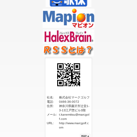
社名:
株式会社マークゴルフ
電話:
0466-36-0072
住所:
神奈川県藤沢市辻堂1-
3-13江戸惣ビル3階
メール:
t.kanemitsu@marcgol
f.com
URL:
http://www.marcgolf.c
om