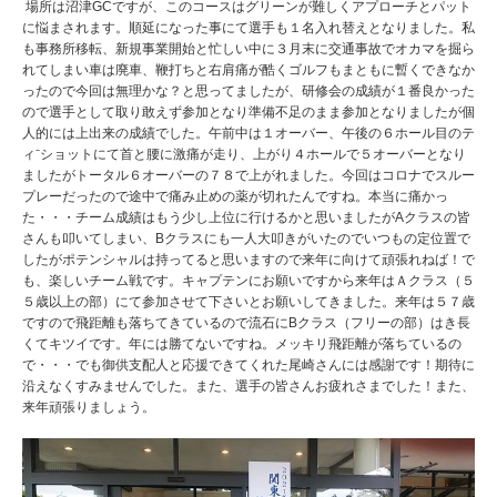
場所は沼津GCですが、このコースはグリーンが難しくアプローチとパット
に悩まされます。順延になった事にて選手も１名入れ替えとなりました。私
も事務所移転、新規事業開始と忙しい中に３月末に交通事故でオカマを掘ら
れてしまい車は廃車、鞭打ちと右肩痛が酷くゴルフもまともに暫くできなか
ったので今回は無理かな？と思ってましたが、研修会の成績が１番良かった
ので選手として取り敢えず参加となり準備不足のまま参加となりましたが個
人的には上出来の成績でした。午前中は１オーバー、午後の６ホール目のテ
ィ⁻ショットにて首と腰に激痛が走り、上がり４ホールで５オーバーとなり
ましたがトータル６オーバーの７８で上がれました。今回はコロナでスルー
プレーだったので途中で痛み止めの薬が切れたんですね。本当に痛かっ
た・・・チーム成績はもう少し上位に行けるかと思いましたがAクラスの皆
さんも叩いてしまい、Bクラスにも一人大叩きがいたのでいつもの定位置で
したがポテンシャルは持ってると思いますので来年に向けて頑張れねば！で
も、楽しいチーム戦です。キャプテンにお願いですから来年はＡクラス（５
５歳以上の部）にて参加させて下さいとお願いしてきました。来年は５７歳
ですので飛距離も落ちてきているので流石にBクラス（フリーの部）はき長
くてキツイです。年には勝てないですね。メッキリ飛距離が落ちているの
で・・・でも御供支配人と応援できてくれた尾崎さんには感謝です！期待に
沿えなくすみませんでした。また、選手の皆さんお疲れさまでした！また、
来年頑張りましょう。