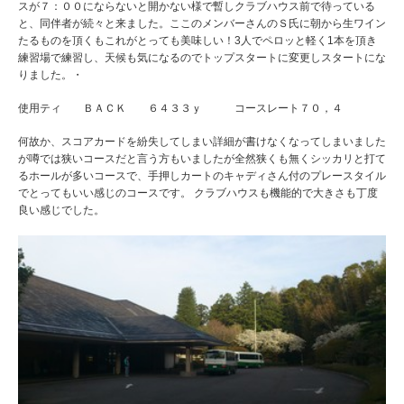
スが７：００にならないと開かない様で暫しクラブハウス前で待っている
と、同伴者が続々と来ました。ここのメンバーさんのＳ氏に朝から生ワイン
たるものを頂くもこれがとっても美味しい！3人でペロッと軽く1本を頂き
練習場で練習し、天候も気になるのでトップスタートに変更しスタートにな
りました。・
使用ティ ＢＡＣＫ ６４３３ｙ コースレート７０，４
何故か、スコアカードを紛失してしまい詳細が書けなくなってしまいました
が噂では狭いコースだと言う方もいましたが全然狭くも無くシッカリと打て
るホールが多いコースで、手押しカートのキャディさん付のプレースタイル
でとってもいい感じのコースです。 クラブハウスも機能的で大きさも丁度
良い感じでした。