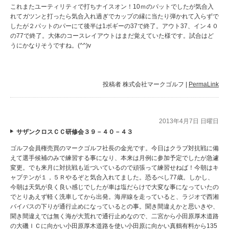
これまたユーティリティで打ちナイスオン！10ｍのパットでしたが気合入
れてガツンと打ったら気合入れ過ぎでカップの縁に当たり弾かれて入らずで
したが２パットのパーにて後半は1ボギーの37で終了。アウト37、イン４０
の77で終了。大体のコースレイアウトはまだ覚えていた様です。試合はど
うにかなりそうですね。(^^)v
投稿者
株式会社マークゴルフ
|
PermaLink
2013年4月7日 日曜日
サザンクロスＣＣ研修会３９－４０－４３
ゴルフ会員権売買のマークゴルフ社長の金光です。今日はクラブ対抗戦に備
えて選手候補のみで練習する事になり、本来は月例に参加予定でしたが急遽
変更。でも来月に対抗戦も近づいているので頑張って練習せねば！今朝はキ
ャプテンが１，５Ｒやるぞと気合入れてました。恐るべし77歳。しかし、
今朝は天気が良く良い感じでしたが車は塩だらけで大変な事になっていたの
でとりあえず軽く洗車してから出発。海岸線を走っていると、ラジオで西湘
バイバスの下りが通行止めになっているとの事。聞き間違えかと思いきや、
聞き間違えでは無く海が大荒れで通行止めなので、二宮から小田原厚木道路
の大磯ＩＣに向かい小田原厚木道路を使い小田原に向かい真鶴有料から135