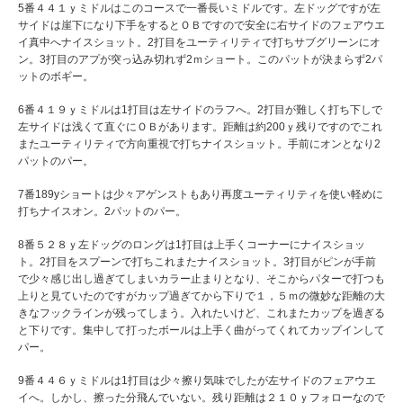
5番４４１ｙミドルはこのコースで一番長いミドルです。左ドッグですが左
サイドは崖下になり下手をするとＯＢですので安全に右サイドのフェアウエ
イ真中へナイスショット。2打目をユーティリティで打ちサブグリーンにオ
ン。3打目のアプが突っ込み切れず2ｍショート。このパットが決まらず2パ
ットのボギー。
6番４１９ｙミドルは1打目は左サイドのラフへ。2打目が難しく打ち下しで
左サイドは浅くて直ぐにＯＢがあります。距離は約200ｙ残りですのでこれ
またユーティリティで方向重視で打ちナイスショット。手前にオンとなり2
パットのパー。
7番189yショートは少々アゲンストもあり再度ユーティリティを使い軽めに
打ちナイスオン。2パットのパー。
8番５２８ｙ左ドッグのロングは1打目は上手くコーナーにナイスショッ
ト。2打目をスプーンで打ちこれまたナイスショット。3打目がピンが手前
で少々感じ出し過ぎてしまいカラー止まりとなり、そこからパターで打つも
上りと見ていたのですがカップ過ぎてから下りで１，５ｍの微妙な距離の大
きなフックラインが残ってしまう。入れたいけど、これまたカップを過ぎる
と下りです。集中して打ったボールは上手く曲がってくれてカップインして
パー。
9番４４６ｙミドルは1打目は少々擦り気味でしたが左サイドのフェアウエ
イへ。しかし、擦った分飛んでいない。残り距離は２１０ｙフォローなので