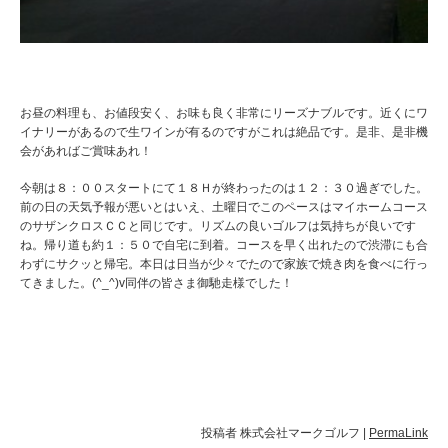
お昼の料理も、お値段安く、お味も良く非常にリーズナブルです。近くにワ
イナリーがあるので生ワインが有るのですがこれは絶品です。是非、是非機
会があればご賞味あれ！
今朝は８：００スタートにて１８Ｈが終わったのは１２：３０過ぎでした。
前の日の天気予報が悪いとはいえ、土曜日でこのペースはマイホームコース
のサザンクロスＣＣと同じです。リズムの良いゴルフは気持ちが良いです
ね。帰り道も約１：５０で自宅に到着。コースを早く出れたので渋滞にも合
わずにサクッと帰宅。本日は日当が少々でたので家族で焼き肉を食べに行っ
てきました。(^_^)v同伴の皆さま御馳走様でした！
投稿者
株式会社マークゴルフ
|
PermaLink