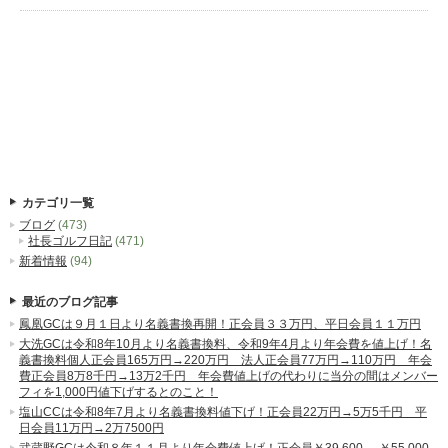
カテゴリ一覧
ブログ
(473)
社長ゴルフ日記
(471)
新着情報
(94)
最近のブログ記事
鳳凰GCは９月１日より名義書換再開！正会員３３万円、平日会員１１万円
大洗GCは令和8年10月より名義書換料、令和9年4月より年会費を値上げ！名
義書換料個人正会員165万円→220万円 法人正会員77万円→110万円 年会
費正会員8万8千円→13万2千円 年会費値上げの代わりに当分の間はメンバー
フィを1,000円値下げするとのこと！
塩山CCは令和8年7月より名義書換料値下げ！正会員22万円→5万5千円 平
日会員11万円→2万7500円
武蔵野GCは令和８年１１月より年会費値上げ！正会員￥39,600-→￥55,000