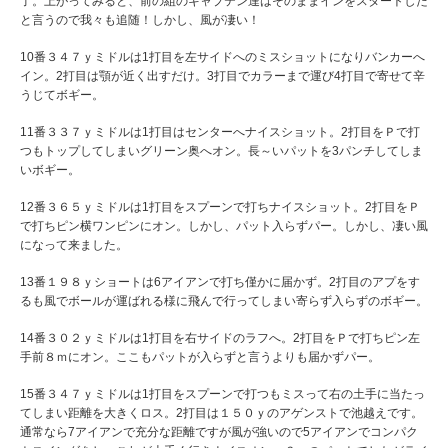
了。上がってみると、前の組のキャプテン達はそのままインをスタートした
と言うので我々も追随！しかし、風が凄い！
10番３４７ｙミドルは1打目を左サイドへのミスショットになりバンカーへ
イン。2打目は顎が近く出すだけ。3打目でカラーまで運び4打目で寄せて辛
うじてボギー。
11番３３７ｙミドルは1打目はセンターへナイスショット。2打目をＰで打
つもトップしてしまいグリーン奥へオン。長～いパットを3パンチしてしま
いボギー。
12番３６５ｙミドルは1打目をスプーンで打ちナイスショット。2打目をＰ
で打ちピン横ワンピンにオン。しかし、パット入らずパー。しかし、凄い風
になって来ました。
13番１９８ｙショートは6アイアンで打ち僅かに届かず。2打目のアプをす
るも風でボールが運ばれる様に飛んで行ってしまい寄らず入らずのボギー。
14番３０２ｙミドルは1打目を右サイドのラフへ。2打目をＰで打ちピン左
手前８ｍにオン。ここもパットが入らずと言うよりも届かずパー。
15番３４７ｙミドルは1打目をスプーンで打つもミスって右の土手に当たっ
てしまい距離を大きくロス。2打目は１５０ｙのアゲンストで池越えです。
通常なら7アイアンで充分な距離ですが風が強いので5アイアンでコンパク