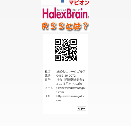
社名:
株式会社マークゴルフ
電話:
0466-36-0072
住所:
神奈川県藤沢市辻堂1-
3-13江戸惣ビル3階
メール:
t.kanemitsu@marcgol
f.com
URL:
http://www.marcgolf.c
om