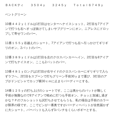
ＢＡＣＫティ ３５０４ｙ ３２４５ｙ Ｔｏｔａｌ６７４９ｙ
ベントグリーン
10番４４２ｙミドルは1打目はセンターへナイスショット。2打目を7アイア
ンで打つも右へすっぽ抜けてしまいサブグリーンにオン。ニアレスにドロッ
プして寄せワンのパー。
11番１５５ｙ谷越えのショート。7アイアンで打つも左へ引っかけてギリギ
リのオン。2パットのパー。
12番３８９ｙミドルは1打目を左のクロスバンカーへイン。2打目を8アイア
ンで打ちナイスオン。ここも2パットのパー。
13番４８１ｙロングは1打目が右サイドのクロスバンカーにギリギリで入ら
ずラフへ。2打目をスプーンで打ちグリーン手前30ｙまで運び、3打目のア
プがドンピシャでカップ横30ｃｍに止まりバーディーとする。
14番１２５ｙの打ち上げのショートです。ここは奥からのパットが難しく
手前が無難なので9アイアンで軽めに打つも手前オン。チョッと加減し過ぎ
かな？Ｐのフルショットも試打ちさせてもらうも、私の場合は手前のカラー
が限界の様です。ここでピンが一番奥ですがバーディーパットが全然届かず
に大ショート。パーパットも入らず3パンチをくらいボギーとする。