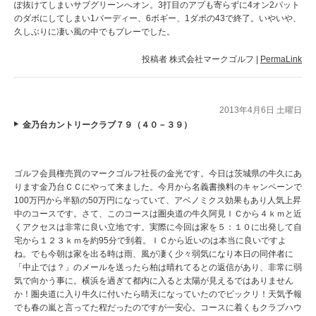
ぽ抜けてしまいサブグリーンへオン。3打目のアプも寄らずに4オン2パット
のダボにしてしまい1バーディー、6ボギー、1ダボの43で終了。いやいや、
久しぶりに凄い風の中でもプレーでした。
投稿者
株式会社マークゴルフ
|
PermaLink
2013年4月6日 土曜日
金乃台カントリークラブ７９（４０－３９）
ゴルフ会員権売買のマークゴルフ社長の金光です。今日は茨城県の牛久にあ
ります金乃台ＣＣにやって来ました。今月から名義書換料のキャンペーンで
100万円から半額の50万円になっていて、アベノミクス効果もあり人気上昇
中のコースです。さて、このコースは圏央道の牛久阿見ＩＣから４ｋｍと近
くアクセスは非常に良い立地です。実際に今回は家を５：１０に出発して自
宅から１２３ｋｍを約95分で到着。ＩＣから近いのは本当に良いですよ
ね。でも今朝は家を出る時は雨、風が凄く少々弱気になり本日の同伴者に
「中止では？」のメールを送ったら柏は晴れてるとの返信があり、非常に弱
気で向かう事に。横浜を過ぎて都内に入ると太陽が見えるではありません
か！圏央道に入り牛久に付いたら晴天になっていたのでビックリ！天気予報
でも春の嵐と言ってた程だったのですが一安心。コースに着くもクラブハウ