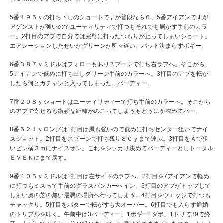
5番１９５ｙの打ち下しのショートですが普段なら６、5番アイアンですが
アゲンストが強いのでユーティリティで打つもそれでも届かず手前のカラ
ー。2打目のアプで自分では完璧に打ったつもりが止ってしまいショート。
エアレーションしたせいかグリーンが所々遅い。パット決まらずボギー。
6番３８７ｙミドルはフォローもありスプーンで打ち右ラフへ。そこから、
5アイアンで低めに打ち出しグリーン手前のカラーへ。3打目のアプを転が
したら何とガチャンと入ってしまった。バーディー。
7番２０８ｙショートはユーティリティーで打ち手前のカラーへ。そこから
のアプで寄せるも微妙な距離がのこってしまうもどうにか沈めてパー。
8番５２１ｙロングは1打目は風も強いので低めに打ちセンター狙いでナイ
スショット。2打目をスプーンで打ち残り８０ｙまで運ぶ。3打目をＡで狙
いピン横３ｍにナイスオン。これをシッカリ決めてバーディーとしトータル
ＥＶＥＮにまで戻す。
9番４０５ｙミドルは1打目は左サイドのラフへ。2打目を7アイアンで軽め
に打つもミスって手前のグラスバンカーへイン。3打目のアプがトップして
しまい奥の芝の無い最悪の場所へ行ってしまう。4打目をウエッジで打つも
チャックリ。5打目をパターで転がすも大オーバー。6打目でも入らず通婚
のトリプルを叩く。午前中は3バーディー、1ボギー1ダボ、1トリで39で終