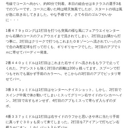
号線でコースヘ向かい、約80分で到着。本日の組合せはＢクラスの選手3名
でのプレーです。コースに着いた時は晴天無風でしたが、スタートの頃は風
が急に吹き出してきました。やな予感です。さて今日のゴルフやいか
に・・・
1番４７９ｙロングは1打目を打つも突風の様な風にフェアウエイセンター
から右隣のコースのフェアウエイまで流されてしまい、2打目はお隣から打
つ事に。2打目はクリークで打つもこれまたＯＢゾーンへ流されていったの
で念の為暫定球を打って行くも、ギリギリセーフでした。3打目のアプで１
ｍに寄せてバーディー発進。
2番４４０ｙミドルは1打目はこれまた右サイドへ流されるもラフで止って
くれた。アゲンストも強く2打目の距離は200ｙ残ってます。スプーンで打
つもそれでも届かず手前のカラーへ。そこからの3打目のアプでピッタリ寄
せてパー。
3番３６３ｙミドルは1打目はセンターへナイスショット。しかし、2打目で
スイング中風で体が動いてしまいミスってグリーン右サイドのバンカーへイ
ン。3打目で出すもオンせず、4打目のアプもミスって寄らず入らずのダ
ボ。
4番３３７ｙミドルは1打目は右サイドのラフかと思いきや木に当たり手前
に真っすぐ３０ｙも戻って来てしまった。2打目を7アイアンで打ちピン右
横５ｍにオン。しかしパット入らずパー。