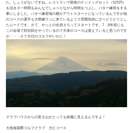
た。しょうがないですね。レストランで朝食のナンドッグセット（525円）
を頂き小一時間をみんなでしゃべりながら時間をつぶし、パター練習をする
事にしました。パター練習場の横がアウトスタートになっているんですが他
のコースの選手も大勢練ランに来ているようで雰囲気的に少々ビリビリとし
たムードです。さて、やっとの全員そろってスタートです。7，8年前にも
この会場で対抗戦をやっているので大体のコースは覚えていると思うのです
が・・・さて今日のゴルフやいかに！
クラブハウスからの富士山がとっても綺麗に見えるんですよ！
大熱海国際ゴルフクラブ 大仁コース