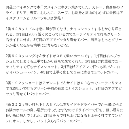
お昼はバイキングで本日のメインは牛タン焼きでした。カレー、白身魚のフ
ライ、ドリア、野菜、おしんこ、スープ、お刺身と沢山のおかずに最後はア
イスクリームとフルーツを頂き満足！
1番４２８ｙミドルは急に風が強くなり、ナイスショットするもかなり戻さ
れる。2打目は200ｙ近くのこっているのでユーティリティで打ちグリーン
右サイドに外す。3打目のアプでピッタリ寄せてパー。当日はもっとグリー
ンが速くなるから簡単には寄らないかな。
2番５２３ｙロングは左サイドがＯＢで狭いホールです。1打目は右へプッ
シュしてしまうも土手で転がり落ちて来てくれた。2打目は方向重視でユー
ティリティで打ちナイスショット。3打目は6アイアンで打つも風で左に曲
がりバンカーへイン。4打目で上手く出して１ｍに寄せて1パットのパー。
3番１９２ｙショートはアゲンストで左サイドはＯＢなのでユーティリティ
で花道狙いで打ちグリーン手前の花道にナイスショット。2打目のアプでピ
ッタリ寄せて1パットのパー。
4番３２２ｙ狭い打ち下しのミドルは右サイドをドライバーでかっ飛ばせば
お隣のホールの良い場所に行ったはずなのでドライバーで打ち、狙い通りに
良い所に飛んでくれた。2打目をＡで打ち上げになるも上手く打ててワンピ
ンにオン。しかし、パット入らず2パットのパー。