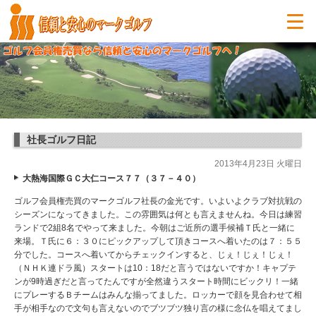
社長ゴルフ日記
2013年4月23日 火曜日
大熱海国際ＧＣ大仁コース７７（３７－４０）
ゴルフ会員権売買のマークゴルフ社長の金光です。いよいよクラブ対抗戦の
シーズンになってきました。この雰囲気は何とも言えませんね。今日は練習
ランドで2組8名でやって来ました。今朝はご近所の選手候補Ｔ氏と一緒に
来場。Ｔ氏に６：３０にピックアップして頂きコースへ着いたのは７：５５
分でした。コースへ着いてからチェックインすると、じぇ！じぇ！じぇ！
（ＮＨＫ連ドラ風）スタートは10：18だと言うではないですか！キャプテ
ンが9時過ぎだと言ってたんですが全然違うスタート時間にビックリ！一緒
にプレーするＢチームはみんな揃ってました。ロッカーで顔を見合わせて相
手が相手なので文句も言えないのでブツブツ独り言の様に念仏を唱えてまし