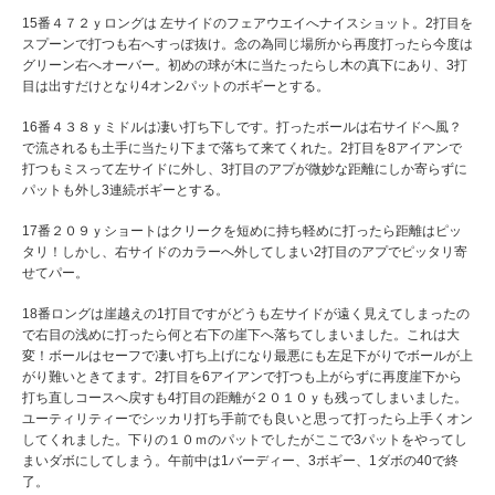
15番４７２ｙロングは 左サイドのフェアウエイへナイスショット。2打目を
スプーンで打つも右へすっぽ抜け。念の為同じ場所から再度打ったら今度は
グリーン右へオーバー。初めの球が木に当たったらし木の真下にあり、3打
目は出すだけとなり4オン2パットのボギーとする。
16番４３８ｙミドルは凄い打ち下しです。打ったボールは右サイドへ風？
で流されるも土手に当たり下まで落ちて来てくれた。2打目を8アイアンで
打つもミスって左サイドに外し、3打目のアプが微妙な距離にしか寄らずに
パットも外し3連続ボギーとする。
17番２０９ｙショートはクリークを短めに持ち軽めに打ったら距離はピッ
タリ！しかし、右サイドのカラーへ外してしまい2打目のアプでピッタリ寄
せてパー。
18番ロングは崖越えの1打目ですがどうも左サイドが遠く見えてしまったの
で右目の浅めに打ったら何と右下の崖下へ落ちてしまいました。これは大
変！ボールはセーフで凄い打ち上げになり最悪にも左足下がりでボールが上
がり難いときてます。2打目を6アイアンで打つも上がらずに再度崖下から
打ち直しコースへ戻すも4打目の距離が２０１０ｙも残ってしまいました。
ユーティリティーでシッカリ打ち手前でも良いと思って打ったら上手くオン
してくれました。下りの１０ｍのパットでしたがここで3パットをやってし
まいダボにしてしまう。午前中は1バーディー、3ボギー、1ダボの40で終
了。