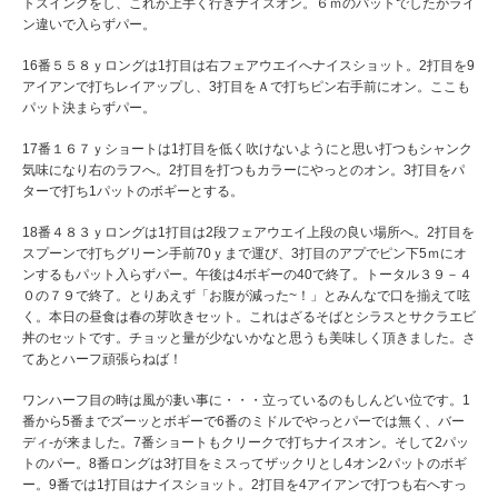
トスイングをし、これが上手く行きナイスオン。６ｍのパットでしたがライ
ン違いで入らずパー。
16番５５８ｙロングは1打目は右フェアウエイへナイスショット。2打目を9
アイアンで打ちレイアップし、3打目をＡで打ちピン右手前にオン。ここも
パット決まらずパー。
17番１６７ｙショートは1打目を低く吹けないようにと思い打つもシャンク
気味になり右のラフへ。2打目を打つもカラーにやっとのオン。3打目をパ
ターで打ち1パットのボギーとする。
18番４８３ｙロングは1打目は2段フェアウエイ上段の良い場所へ。2打目を
スプーンで打ちグリーン手前70ｙまで運び、3打目のアプでピン下5ｍにオ
ンするもパット入らずパー。午後は4ボギーの40で終了。トータル３９－４
０の７９で終了。とりあえず「お腹が減った~！」とみんなで口を揃えて呟
く。本日の昼食は春の芽吹きセット。これはざるそばとシラスとサクラエビ
丼のセットです。チョッと量が少ないかなと思うも美味しく頂きました。さ
てあとハーフ頑張らねば！
ワンハーフ目の時は風が凄い事に・・・立っているのもしんどい位です。1
番から5番までズーッとボギーで6番のミドルでやっとパーでは無く、バー
ディ-が来ました。7番ショートもクリークで打ちナイスオン。そして2パッ
トのパー。8番ロングは3打目をミスってザックリとし4オン2パットのボギ
ー。9番では1打目はナイスショット。2打目を4アイアンで打つも右へすっ